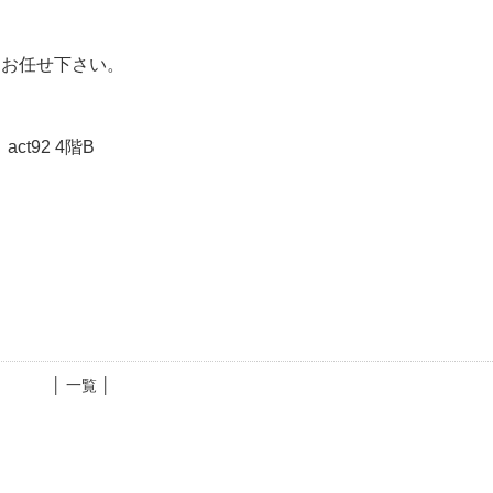
にお任せ下さい。
ct92 4階B
│ 一覧 │